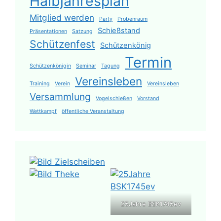
Halbjahresplan
Mitglied werden
Party
Probenraum
Schießstand
Präsentationen
Satzung
Schützenfest
Schützenkönig
Termin
Schützenkönigin
Seminar
Tagung
Vereinsleben
Training
Verein
Vereinsleben
Versammlung
Vogelschießen
Vorstand
Wettkampf
öffentliche Veranstaltung
25Jahre BSK1745ev